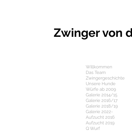
Zwinger von d
Willkommen
Das Team
Zwingergeschichte
Unsere Hunde
Würfe ab 2009
Galerie 2014/15
Galerie 2016/17
Galerie 2018/19
Galerie 2022-
Aufzucht 2016
Aufzucht 2019
Q Wurf