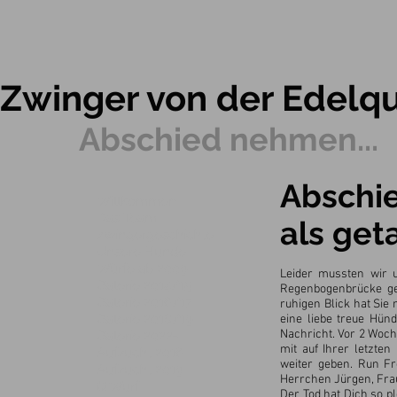
Zwinger von der Edelqu
Abschied nehmen...
Abschie
Willkommen
Das Team
als get
Zwingergeschichte
Unsere Hunde
Würfe ab 2009
Leider mussten wir 
Galerie 2014/15
Regenbogenbrücke geh
Galerie 2016/17
ruhigen Blick hat Sie
Galerie 2018/19
eine liebe treue Hünd
Nachricht. Vor 2 Woc
Galerie 2022-
mit auf Ihrer letzte
Aufzucht 2016
weiter geben. Run F
Aufzucht 2019
Herrchen Jürgen, Frau
Q Wurf
Der Tod hat Dich so p