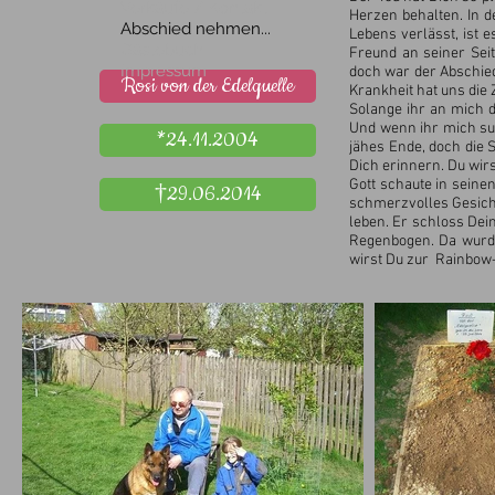
Verkäufe / Kontakt
Herzen behalten. In 
Abschied nehmen...
Lebens verlässt, ist e
Gästebuch
Freund an seiner Sei
Impressum
doch war der Abschied
Rosi von der Edelquelle
Krankheit hat uns die 
Solange ihr an mich d
Und wenn ihr mich suc
*24.11.2004
jähes Ende, doch die
Dich erinnern. Du wir
Gott schaute in seine
†29.06.2014
schmerzvolles Gesicht
leben. Er schloss Dei
Regenbogen. Da wurde
wirst Du zur Rainbow- 